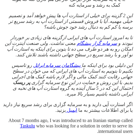
کمک به رشد و سرمایه کنه
این 2 گزینه برای خیلی از استارت آپ ها پیش خواهد آمد و تصمیم
خیلی مهمیه. آیا با فروش قسمتی از استارت آپ به رشد سریع تر
برسه یا کم کم به دنبال رشد خود جوش باشه؟
تا به امروز استارت آپ های ایرانی ازگزینه های زیادی بر خوردار
نبودند و
سرمایه گزار پیشگام
معنی نداشت. ولی صنعت اینترت این
امکان رو به هر دو طرف می ده تا بتونن برای اینکه یه استارت آپ
نو آور و با رشد سریع در سطح جهانی داشته باشند تلاش کنند.
این دلیلی بود برای اینکه ما
پیشگامان سرمایه ایراتل
رو تاسیس
بکنیم تا بتونیم به استارت آپ های ایرانی که می خوان در سطح
جهانی رقابت کنند کمک مالی و اگر لازم باشه کمک های اجرایی
بدیم. با این روش و حمایت در این نوع سرمایه گزاری
پر ریسک
احتمال این که در 5 سال آینده یه گروه استارت آپ های نخبه ی
ایرانی داشته باشیم بسیار بالا میره.
اگر استارت آپی دارید و به سرمایه گزاری برای رشد سریع نیاز دارید
یا برای اطلاعات بیشتر به ما
ایمیل
بزنید.
About 7 months ago, I was introduced to an Iranian startup called
Taskulu
who was looking for a solution in order to serve its
international users.